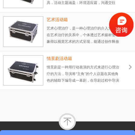
具，活动主题涵盖：环境适应篇，沟通交往
此款团体心理游戏工具包。
篇，竞争合作篇，自我意识篇，创新实践篇，
意志责任篇，学习管理篇，心灵成长篇等。
艺术活动箱
艺术心理治疗，是一种心理治疗的介入方法，
在艺术治疗的关系中，个体透过艺术媒材使心
象得以视觉艺术的方式呈现，能通过创作释放
不安的情绪，澄清旧有经验，将意念具体化，
传达心理需求。艺术活动箱提供55种不同类型
情景剧活动箱
的活动方案及所需道具。
情景剧是一种用行动表演的方式来进行心理治
疗的方法，导演将“主角”的个人议题在其他角
色的辅助下编导成一幕剧，在导剧过程中导演
帮助主角找到困扰自己问题的潜在方面，使主
角对自己的问题有所领悟，找到自己的力量。
活动箱中涵盖所需要的各种道具物品。