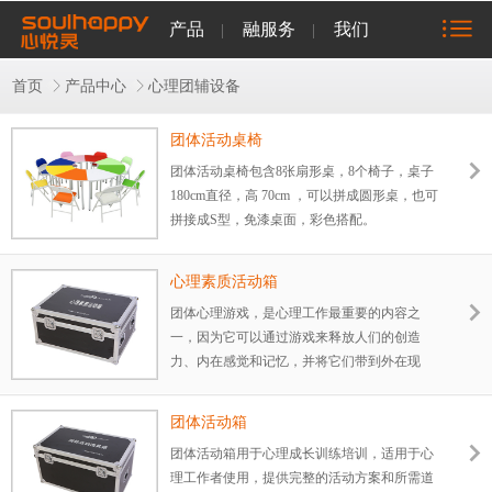
产品
融服务
我们
首页
产品中心
心理团辅设备
团体活动桌椅
团体活动桌椅包含8张扇形桌，8个椅子，桌子
180cm直径，高 70cm ，可以拼成圆形桌，也可
拼接成S型，免漆桌面，彩色搭配。
心理素质活动箱
团体心理游戏，是心理工作最重要的内容之
一，因为它可以通过游戏来释放人们的创造
力、内在感觉和记忆，并将它们带到外在现
实，运用在学校、企业等各种团队。相关的指
导手册、活动器材及相关培训等，都是开展工
团体活动箱
作的必须工具。为了满足广大心理老师的这一
团体活动箱用于心理成长训练培训，适用于心
需求，方便团体心理游戏训练有声有色的开
理工作者使用，提供完整的活动方案和所需道
展，研发人员结合团体心理游戏，精心研发了